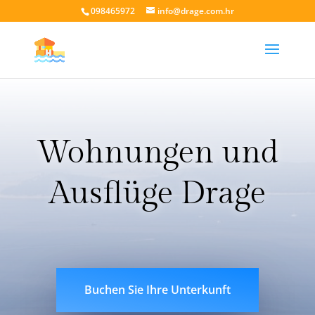
098465972
info@drage.com.hr
Wohnungen und
Ausflüge
Drage
livesport88 login
liveklik77 login
indobet login
link
indobet
Buchen Sie Ihre Unterkunft