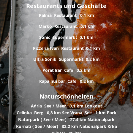
Restaurants und Geschäfte
Palma
Restaurant
0,1 km
Marko
Restaurant
0,1 km
Sonic
Supermarkt
0.1 km
Pizzeria Ivan
Restaurant
0,1 km
Ultra Sonik
Supermarkt
0.2 km
Porat Bar
Cafe
0,2 km
Rapa nui bar
Cafe
0,2 km
Naturschönheiten
Adria
See / Meer
0,1 km Lookout
Celinka
Berg
0,8 km See Vrana
See
1 km Park
Naturpark (
See / Meer)
27.4 km Nationalpark
Kornati (
See / Meer)
32.2 km Nationalpark Krka