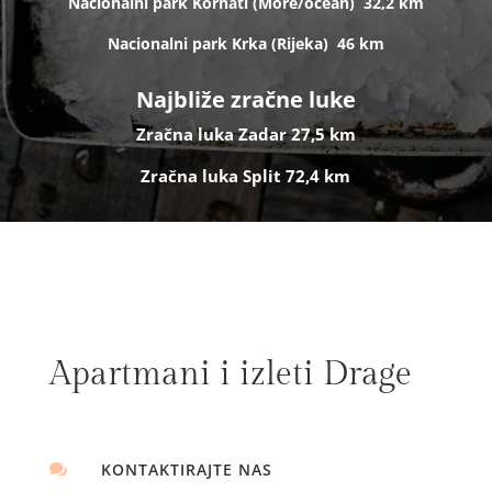
Nacionalni park Kornati (
More/ocean)
32,2 km
Nacionalni park Krka (R
ijeka)
46 km
Najbliže zračne luke
Zračna luka Zadar 27,5 km
Zračna luka Split 72,4 km
Apartmani i izleti Drage
KONTAKTIRAJTE NAS
