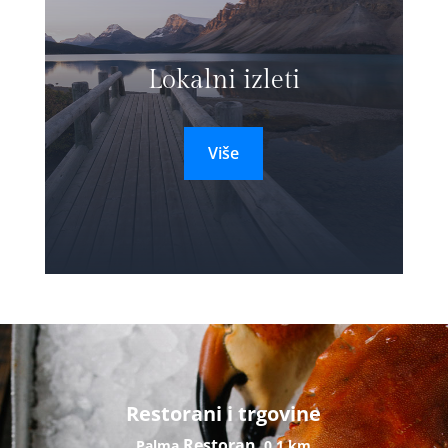
Lokalni izleti
Više
Restorani i trgovine
Restoran
Palma
0,1 km