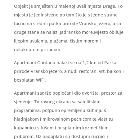
Objekt je smješten u malenoj uvali mjesta Drage. To
mjesto je jedinstveno po tom što je s jedne strane
točno na sredini parka prirode Vransko jezero, a sa
druge stane se nalazi Jadransko more.Mjesto obiluje
lijepim uvalama, plažama, čistim morem i
netaknutom prirodom.
Apartmani Gordana nalazi se na 1,2 km od Parka
prirode Vransko jezero, a nudi restoran, vrt, balkon i
besplatan WiFi.
Apartmani sadrže popločani dio dvorišta, prostor za
sjedenje, TV ravnog ekrana sa satelitskim
programima, potpuno opremljenu kuhinju s
hladnjakom i mikrovalnom pećnicom te vlastitu
kupaonicu s tušem i besplatnim kozmetičkim
priborom. Uz nadoplatu su dostupni ručnici i