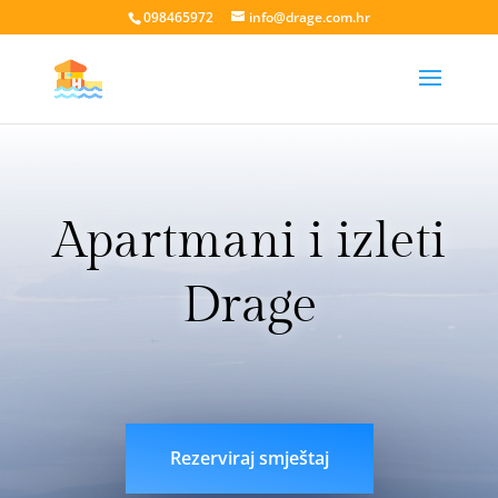
098465972
info@drage.com.hr
Apartmani i izleti
Drage
livesport88 login
liveklik77 login
indobet login
link
indobet
Rezerviraj smještaj