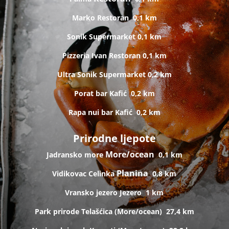
Marko
Restoran
0,1 km
Sonik
Supermarket
0,1 km
Pizzeria Ivan
Restoran
0,1 km
Ultra Sonik
Supermarket
0,2 km
Porat bar
Kafić
0,2 km
Rapa nui bar
Kafić
0,2 km
Prirodne ljepote
More/ocean
Jadransko more
0,1 km
Planina
Vidikovac Celinka
0,8 km
Vransko jezero
Jezero
1 km
Park prirode Telašćica (
More/ocean)
27,4 km