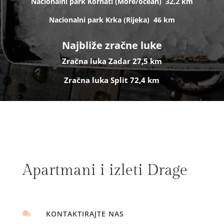
Nacionalni park Kornati (
More/ocean)
32,2 km
Nacionalni park Krka (R
ijeka)
46 km
Najbliže zračne luke
Zračna luka Zadar 27,5 km
Zračna luka Split 72,4 km
Apartmani i izleti Drage
KONTAKTIRAJTE NAS
