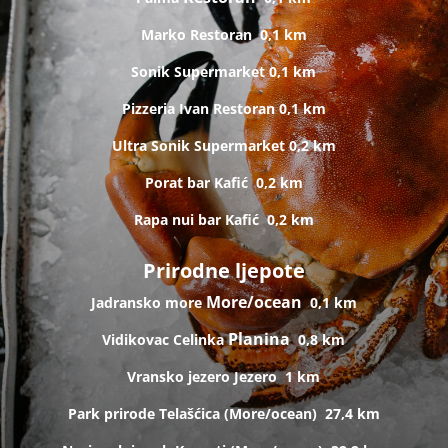
Marko
Restoran
0,1 km
Sonik
Supermarket
0,1 km
Pizzeria Ivan
Restoran
0,1 km
Ultra Sonik
Supermarket
0,2 km
Porat bar
Kafić
0,2 km
Rapa nui bar
Kafić
0,2 km
Prirodne ljepote
More/ocean
Jadransko more
0,1 km
Planina
Vidikovac Celinka
0,8 km
Vransko jezero
Jezero
1 km
Park prirode Telašćica (
More/ocean)
27,4 km