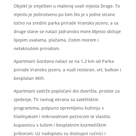
Objekt je smješten u malenoj uvali mjesta Drage. To
mjesto je jedinstveno po tom što je s jedne strane
točno na sredini parka prirode Vransko jezero, a sa
druge stane se nalazi Jadransko more.Mjesto obiluje
lijepim uvalama, plažama, čistim morem i
netaknutom prirodom.
Apartmani Gordana nalazi se na 1,2 km od Parka
prirode Vransko jezero, a nudi restoran, vrt, balkon i
besplatan WiFi.
Apartmani sadrže popločani dio dvorišta, prostor za
sjedenje, TV ravnog ekrana sa satelitskim
programima, potpuno opremljenu kuhinju s
hladnjakom i mikrovalnom pećnicom te vlastitu
kupaonicu s tušem i besplatnim kozmetičkim
priborom. Uz nadoplatu su dostupni ručnici i