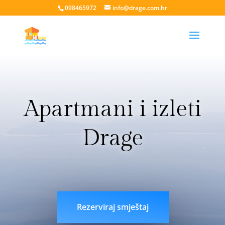
098465972
info@drage.com.hr
Apartmani i izleti
Drage
livesport88 login
liveklik77 login
indobet login
link
indobet
Rezerviraj smještaj