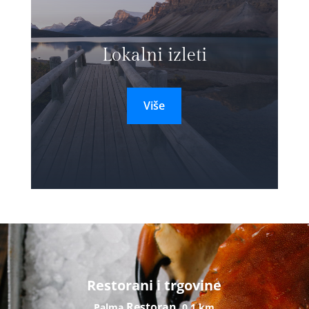
Lokalni izleti
Više
Restorani i trgovine
Restoran
Palma
0,1 km