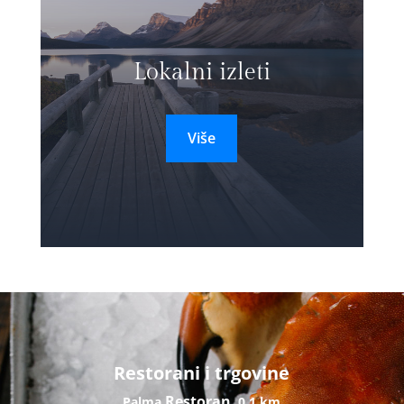
Lokalni izleti
Više
Restorani i trgovine
Restoran
Palma
0,1 km