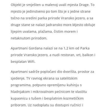
Objekt je smješten u malenoj uvali mjesta Drage. To
mjesto je jedinstveno po tom što je s jedne strane
točno na sredini parka prirode Vransko jezero, a sa
druge stane se nalazi Jadransko more.Mjesto obiluje
lijepim uvalama, plažama, čistim morem i
netaknutom prirodom.
Apartmani Gordana nalazi se na 1,2 km od Parka
prirode Vransko jezero, a nudi restoran, vrt, balkon i
besplatan WiFi.
Apartmani sadrže popločani dio dvorišta, prostor za
sjedenje, TV ravnog ekrana sa satelitskim
programima, potpuno opremljenu kuhinju s
hladnjakom i mikrovalnom pećnicom te vlastitu
kupaonicu s tušem i besplatnim kozmetičkim
priborom. Uz nadoplatu su dostupni ručnici i