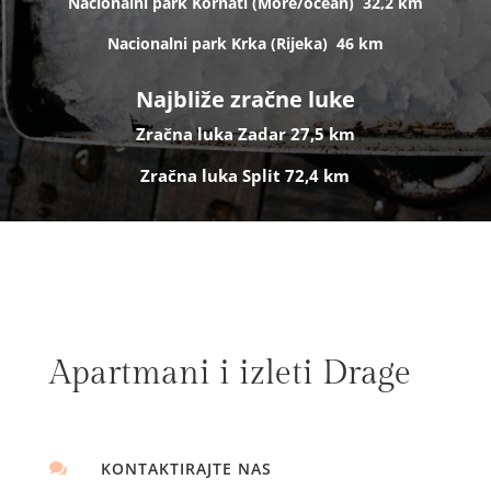
Nacionalni park Kornati (
More/ocean)
32,2 km
Nacionalni park Krka (R
ijeka)
46 km
Najbliže zračne luke
Zračna luka Zadar 27,5 km
Zračna luka Split 72,4 km
Apartmani i izleti Drage
KONTAKTIRAJTE NAS
