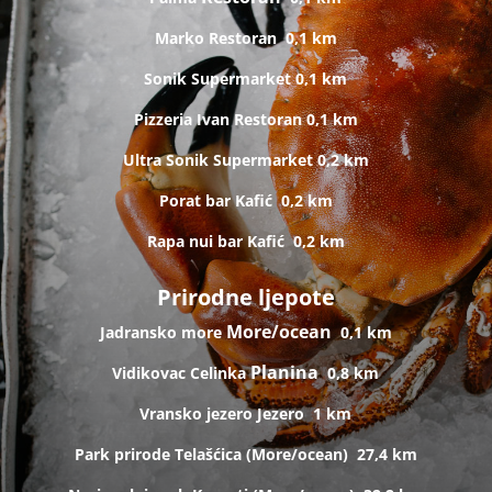
Marko
Restoran
0,1 km
Sonik
Supermarket
0,1 km
Pizzeria Ivan
Restoran
0,1 km
Ultra Sonik
Supermarket
0,2 km
Porat bar
Kafić
0,2 km
Rapa nui bar
Kafić
0,2 km
Prirodne ljepote
More/ocean
Jadransko more
0,1 km
Planina
Vidikovac Celinka
0,8 km
Vransko jezero
Jezero
1 km
Park prirode Telašćica (
More/ocean)
27,4 km