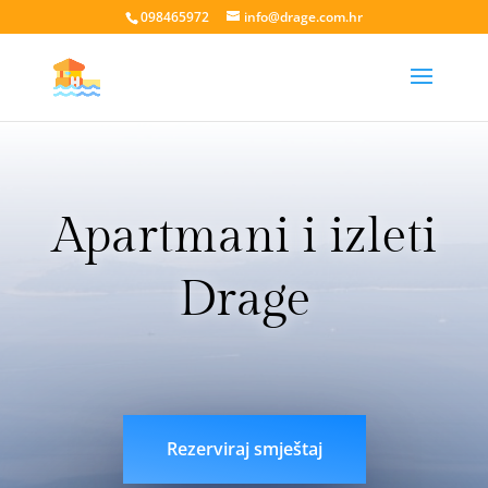
098465972
info@drage.com.hr
Apartmani i izleti
Drage
livesport88 login
liveklik77 login
indobet login
link
indobet
Rezerviraj smještaj