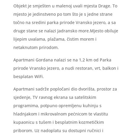
Objekt je smješten u malenoj uvali mjesta Drage. To
mjesto je jedinstveno po tom što je s jedne strane
točno na sredini parka prirode Vransko jezero, a sa
druge stane se nalazi Jadransko more.Mjesto obiluje
lijepim uvalama, plažama, čistim morem i
netaknutom prirodom.
Apartmani Gordana nalazi se na 1,2 km od Parka
prirode Vransko jezero, a nudi restoran, vrt, balkon i
besplatan WiFi.
Apartmani sadrže popločani dio dvorišta, prostor za
sjedenje, TV ravnog ekrana sa satelitskim
programima, potpuno opremljenu kuhinju s
hladnjakom i mikrovalnom pećnicom te vlastitu
kupaonicu s tušem i besplatnim kozmetičkim
priborom. Uz nadoplatu su dostupni ručnici i