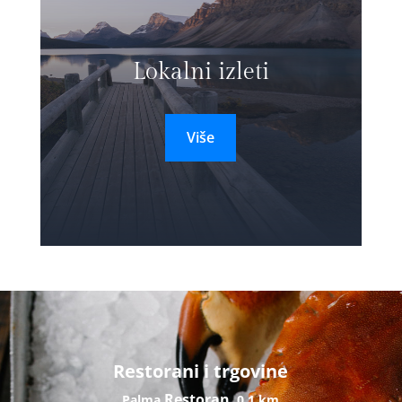
Lokalni izleti
Više
Restorani i trgovine
Restoran
Palma
0,1 km