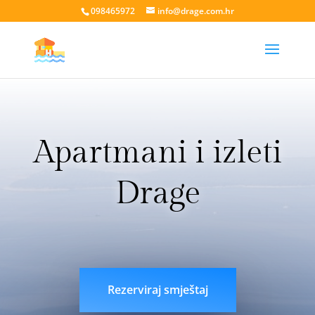
098465972
info@drage.com.hr
Apartmani i izleti
Drage
livesport88 login
liveklik77 login
indobet login
link
indobet
Rezerviraj smještaj