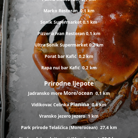
Marko
Restoran
0,1 km
Sonik
Supermarket
0,1 km
Pizzeria Ivan
Restoran
0,1 km
Ultra Sonik
Supermarket
0,2 km
Porat bar
Kafić
0,2 km
Rapa nui bar
Kafić
0,2 km
Prirodne ljepote
More/ocean
Jadransko more
0,1 km
Planina
Vidikovac Celinka
0,8 km
Vransko jezero
Jezero
1 km
Park prirode Telašćica (
More/ocean)
27,4 km