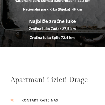
Nacionalni park Kornati (
More/ocean)
32,2 km
Nacionalni park Krka (R
ijeka)
46 km
Najbliže zračne luke
Zračna luka Zadar 27,5 km
Zračna luka Split 72,4 km
Apartmani i izleti Drage
KONTAKTIRAJTE NAS
