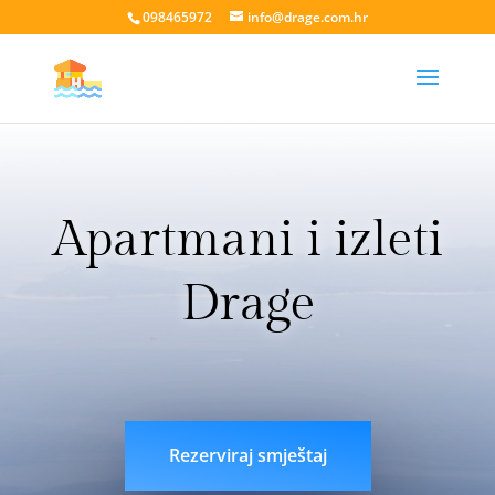
098465972
info@drage.com.hr
Apartmani i izleti
Drage
livesport88 login
liveklik77 login
indobet login
link
indobet
Rezerviraj smještaj