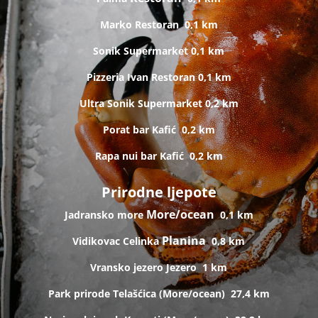
Marko
Restoran
0,1 km
Sonik
Supermarket
0,1 km
Pizzeria Ivan
Restoran
0,1 km
Ultra Sonik
Supermarket
0,2 km
Porat bar
Kafić
0,2 km
Rapa nui bar
Kafić
0,2 km
Prirodne ljepote
More/ocean
Jadransko more
0,1 km
Planina
Vidikovac Celinka
0,8 km
Vransko jezero
Jezero
1 km
Park prirode Telašćica (
More/ocean)
27,4 km