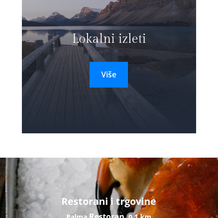
Lokalni izleti
Više
Restorani i trgovine
Restoran
Palma
0,1 km