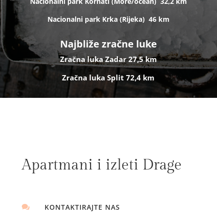
Nacionalni park Kornati (
More/ocean)
32,2 km
Nacionalni park Krka (R
ijeka)
46 km
Najbliže zračne luke
Zračna luka Zadar 27,5 km
Zračna luka Split 72,4 km
Apartmani i izleti Drage
KONTAKTIRAJTE NAS
