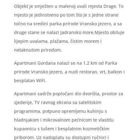
Objekt je smješten u malenoj uvali mjesta Drage. To
mjesto je jedinstveno po tom što je s jedne strane
točno na sredini parka prirode Vransko jezero, a sa
druge stane se nalazi Jadransko more.Mjesto obiluje
lijepim uvalama, plažama, čistim morem i
netaknutom prirodom.
Apartmani Gordana nalazi se na 1,2 km od Parka
prirode Vransko jezero, a nudi restoran, vrt, balkon i
besplatan WiFi.
Apartmani sadrže popločani dio dvorišta, prostor za
sjedenje, TV ravnog ekrana sa satelitskim
programima, potpuno opremljenu kuhinju s
hladnjakom i mikrovalnom pećnicom te vlastitu
kupaonicu s tušem i besplatnim kozmetičkim
priborom. Uz nadoplatu su dostupni ručnici i