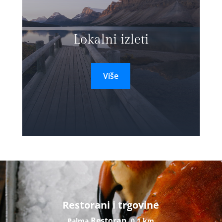
Lokalni izleti
Više
Restorani i trgovine
Restoran
Palma
0,1 km