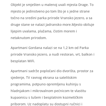
Objekt je smješten u malenoj uvali mjesta Drage. To
mjesto je jedinstveno po tom što je s jedne strane
točno na sredini parka prirode Vransko jezero, a sa
druge stane se nalazi Jadransko more.Mjesto obiluje
lijepim uvalama, plažama, čistim morem i
netaknutom prirodom.
Apartmani Gordana nalazi se na 1,2 km od Parka
prirode Vransko jezero, a nudi restoran, vrt, balkon i
besplatan WiFi.
Apartmani sadrže popločani dio dvorišta, prostor za
sjedenje, TV ravnog ekrana sa satelitskim
programima, potpuno opremljenu kuhinju s
hladnjakom i mikrovalnom pećnicom te vlastitu
kupaonicu s tušem i besplatnim kozmetičkim
priborom. Uz nadoplatu su dostupni ručnici i