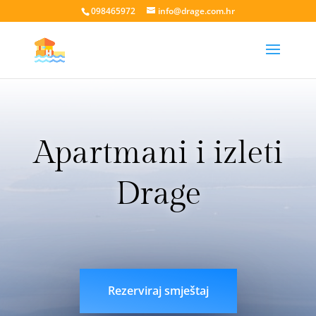
098465972
info@drage.com.hr
Apartmani i izleti
Drage
livesport88 login
liveklik77 login
indobet login
link
indobet
Rezerviraj smještaj