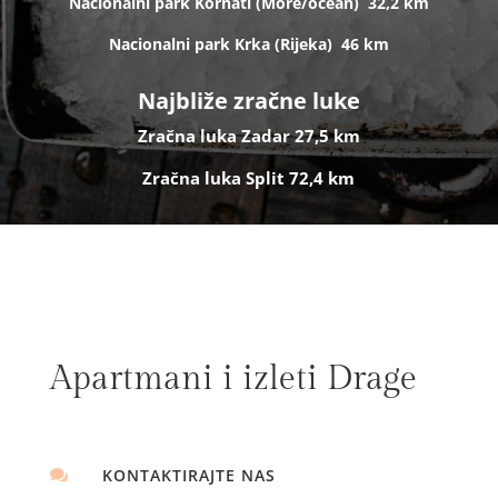
Nacionalni park Kornati (
More/ocean)
32,2 km
Nacionalni park Krka (R
ijeka)
46 km
Najbliže zračne luke
Zračna luka Zadar 27,5 km
Zračna luka Split 72,4 km
Apartmani i izleti Drage
KONTAKTIRAJTE NAS
