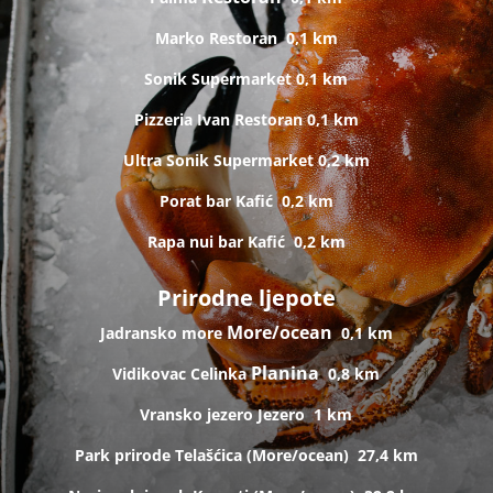
Marko
Restoran
0,1 km
Sonik
Supermarket
0,1 km
Pizzeria Ivan
Restoran
0,1 km
Ultra Sonik
Supermarket
0,2 km
Porat bar
Kafić
0,2 km
Rapa nui bar
Kafić
0,2 km
Prirodne ljepote
More/ocean
Jadransko more
0,1 km
Planina
Vidikovac Celinka
0,8 km
Vransko jezero
Jezero
1 km
Park prirode Telašćica (
More/ocean)
27,4 km