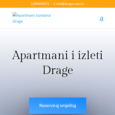
098465972
info@drage.com.hr
Apartmani i izleti
Drage
livesport88 login
liveklik77 login
indobet login
link
indobet
Rezerviraj smještaj