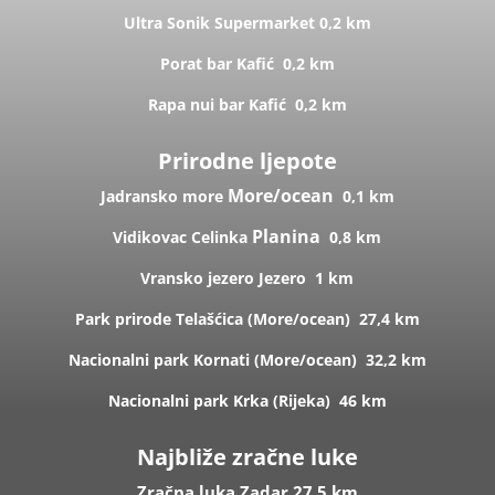
Ultra Sonik
Supermarket
0,2 km
Porat bar
Kafić
0,2 km
Rapa nui bar
Kafić
0,2 km
Prirodne ljepote
More/ocean
Jadransko more
0,1 km
Planina
Vidikovac Celinka
0,8 km
Vransko jezero
Jezero
1 km
Park prirode Telašćica (
More/ocean)
27,4 km
Nacionalni park Kornati (
More/ocean)
32,2 km
Nacionalni park Krka (R
ijeka)
46 km
Najbliže zračne luke
Zračna luka Zadar 27,5 km