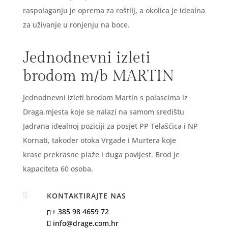
raspolaganju je oprema za roštilj, a okolica je idealna
za uživanje u ronjenju na boce.
Jednodnevni izleti
brodom m/b MARTIN
Jednodnevni izleti brodom Martin s polascima iz
Draga,mjesta koje se nalazi na samom središtu
Jadrana idealnoj poziciji za posjet PP Telašćica i NP
Kornati, takoder otoka Vrgade i Murtera koje
krase prekrasne plaže i duga povijest. Brod je
kapaciteta 60 osoba.

KONTAKTIRAJTE NAS
+ 385 98 4659 72
info@drage.com.hr