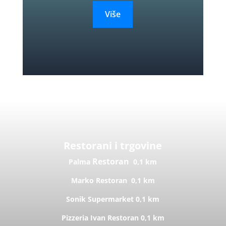
Više
Restorani i trgovine
Restoran
Palma
0,1 km
Marko
Restoran
0,1 km
Sonik
Supermarket
0,1 km
Pizzeria Ivan
Restoran
0,1 km