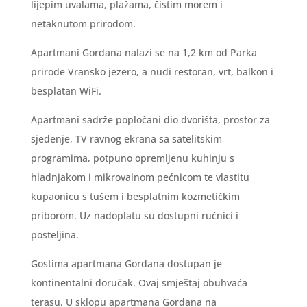
lijepim uvalama, plažama, čistim morem i
netaknutom prirodom.
Apartmani Gordana nalazi se na 1,2 km od Parka
prirode Vransko jezero, a nudi restoran, vrt, balkon i
besplatan WiFi.
Apartmani sadrže popločani dio dvorišta, prostor za
sjedenje, TV ravnog ekrana sa satelitskim
programima, potpuno opremljenu kuhinju s
hladnjakom i mikrovalnom pećnicom te vlastitu
kupaonicu s tušem i besplatnim kozmetičkim
priborom. Uz nadoplatu su dostupni ručnici i
posteljina.
Gostima apartmana Gordana dostupan je
kontinentalni doručak. Ovaj smještaj obuhvaća
terasu. U sklopu apartmana Gordana na