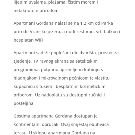
lijepim uvalama, plažama, čistim morem i
netaknutom prirodom.
Apartmani Gordana nalazi se na 1,2 km od Parka
prirode Vransko jezero, a nudi restoran, vrt, balkon i
besplatan WiFi.
Apartmani sadrže popločani dio dvorišta, prostor za
sjedenje, TV ravnog ekrana sa satelitskim
programima, potpuno opremljenu kuhinju s
hladnjakom i mikrovalnom pećnicom te vlastitu
kupaonicu s tušem i besplatnim kozmetičkim
priborom. Uz nadoplatu su dostupni ručnici i
posteljina.
Gostima apartmana Gordana dostupan je
kontinentalni doručak. Ovaj smještaj obuhvaća
terasu. U sklopu apartmana Gordana na