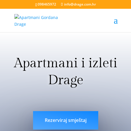
098465972
info@drage.com.hr
Apartmani i izleti
Drage
livesport88 login
liveklik77 login
indobet login
link
indobet
Rezerviraj smještaj