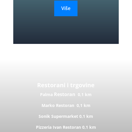
Više
Restorani i trgovine
Restoran
Palma
0,1 km
Marko
Restoran
0,1 km
Sonik
Supermarket
0,1 km
Pizzeria Ivan
Restoran
0,1 km