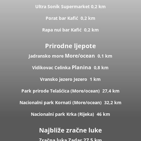
Ultra Sonik
Supermarket
0,2 km
Porat bar
Kafić
0,2 km
Rapa nui bar
Kafić
0,2 km
Prirodne ljepote
More/ocean
Jadransko more
0,1 km
Planina
Vidikovac Celinka
0,8 km
Vransko jezero
Jezero
1 km
Park prirode Telašćica (
More/ocean)
27,4 km
Nacionalni park Kornati (
More/ocean)
32,2 km
Nacionalni park Krka (R
ijeka)
46 km
Najbliže zračne luke
Zračna luka Zadar 27,5 km