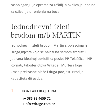
raspolaganju je oprema za roštilj, a okolica je idealna
za uživanje u ronjenju na boce.
Jednodnevni izleti
brodom m/b MARTIN
Jednodnevni izleti brodom Martin s polascima iz
Draga,mjesta koje se nalazi na samom središtu
Jadrana idealnoj poziciji za posjet PP Telašćica i NP
Kornati, takoder otoka Vrgade i Murtera koje
krase prekrasne plaže i duga povijest. Brod je
kapaciteta 60 osoba.

KONTAKTIRAJTE NAS
+ 385 98 4659 72
info@drage.com.hr