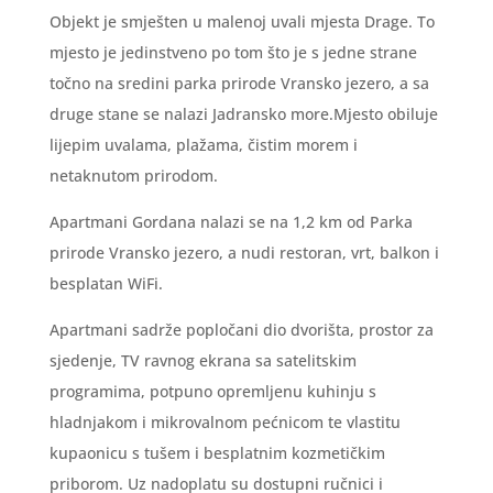
Objekt je smješten u malenoj uvali mjesta Drage. To
mjesto je jedinstveno po tom što je s jedne strane
točno na sredini parka prirode Vransko jezero, a sa
druge stane se nalazi Jadransko more.Mjesto obiluje
lijepim uvalama, plažama, čistim morem i
netaknutom prirodom.
Apartmani Gordana nalazi se na 1,2 km od Parka
prirode Vransko jezero, a nudi restoran, vrt, balkon i
besplatan WiFi.
Apartmani sadrže popločani dio dvorišta, prostor za
sjedenje, TV ravnog ekrana sa satelitskim
programima, potpuno opremljenu kuhinju s
hladnjakom i mikrovalnom pećnicom te vlastitu
kupaonicu s tušem i besplatnim kozmetičkim
priborom. Uz nadoplatu su dostupni ručnici i