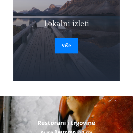
Lokalni izleti
Više
Restorani i trgovine
Restoran
Palma
0,1 km