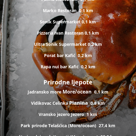
Marko
Restoran
0,1 km
Sonik
Supermarket
0,1 km
Pizzeria Ivan
Restoran
0,1 km
Ultra Sonik
Supermarket
0,2 km
Porat bar
Kafić
0,2 km
Rapa nui bar
Kafić
0,2 km
Prirodne ljepote
More/ocean
Jadransko more
0,1 km
Planina
Vidikovac Celinka
0,8 km
Vransko jezero
Jezero
1 km
Park prirode Telašćica (
More/ocean)
27,4 km