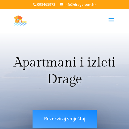
098465972
info@drage.com.hr
Apartmani i izleti
Drage
livesport88 login
liveklik77 login
indobet login
link
indobet
Rezerviraj smještaj