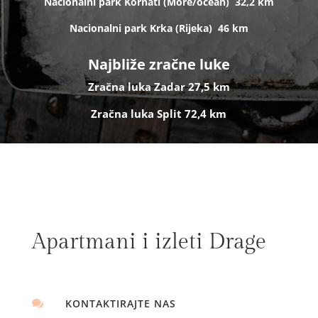
Nacionalni park Kornati (
More/ocean)
32,2 km
Nacionalni park Krka (R
ijeka)
46 km
Najbliže zračne luke
Zračna luka Zadar 27,5 km
Zračna luka Split 72,4 km
Apartmani i izleti Drage
KONTAKTIRAJTE NAS
