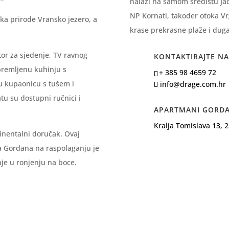
nalazi na samom središtu Jadr
NP Kornati, takoder otoka Vr
ka prirode Vransko jezero, a
krase prekrasne plaže i duga
tor za sjedenje, TV ravnog
KONTAKTIRAJTE NA
premljenu kuhinju s
+ 385 98 4659 72
u kupaonicu s tušem i
info@drage.com.hr
u su dostupni ručnici i
APARTMANI GORD
Kralja Tomislava 13, 
nentalni doručak. Ovaj
a Gordana na raspolaganju je
anje u ronjenju na boce.