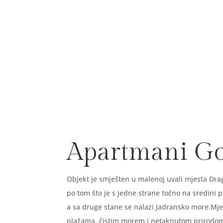
Rezerviraj smještaj
Odmori se
Apartmani G
Objekt je smješten u malenoj uvali mjesta Drag
po tom što je s jedne strane točno na sredini 
a sa druge stane se nalazi Jadransko more.Mje
plažama, čistim morem i netaknutom prirod