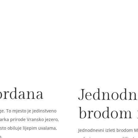
Ugodi si
Gastronomska ponuda
ordana
Jednodne
brodom
e. To mjesto je jedinstveno
parka prirode Vransko jezero,
sto obiluje lijepim uvalama,
Jednodnevni izleti brodom Ma
om.