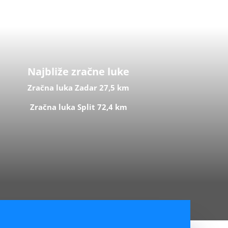
Najbliže zračne luke
Zračna luka Zadar 27,5 km
Zračna luka Split 72,4 km