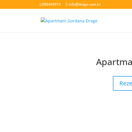
098465972
info@drage.com.hr
Apartman
livesport88 login
livek
Reze