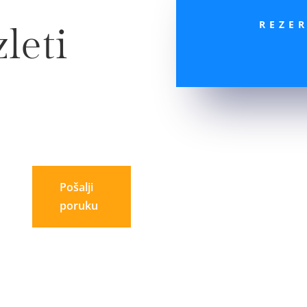
REZE
leti
Pošalji
poruku