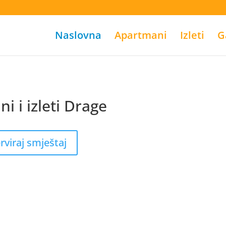
Naslovna
Apartmani
Izleti
G
i i izleti Drage
lik77 login
indobet login
link indobet
rviraj smještaj