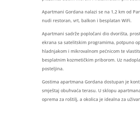
Apartmani Gordana nalazi se na 1,2 km od Par
nudi restoran, vrt, balkon i besplatan WiFi.
Apartmani sadrže popločani dio dvorišta, pros
ekrana sa satelitskim programima, potpuno o
hladnjakom i mikrovalnom pećnicom te vlastit
besplatnim kozmetičkim priborom. Uz nadoplat
posteljina.
Gostima apartmana Gordana dostupan je konti
smještaj obuhvaća terasu. U sklopu apartman
oprema za roštilj, a okolica je idealna za uživ