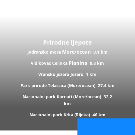
Prirodne ljepote
More/ocean
Jadransko more
0,1 km
Planina
Vidikovac Celinka
0,8 km
Vransko jezero
Jezero
1 km
Park prirode Telašćica (
More/ocean)
27,4 km
Nacionalni park Kornati (
More/ocean)
32,2
km
Nacionalni park Krka (R
ijeka)
46 km