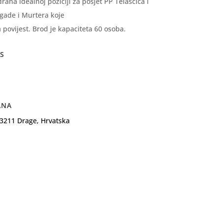
ana idealnoj poziciji za posjet PP Telašćica i
gade i Murtera koje
 povijest. Brod je kapaciteta 60 osoba.
S
ANA
23211 Drage, Hrvatska