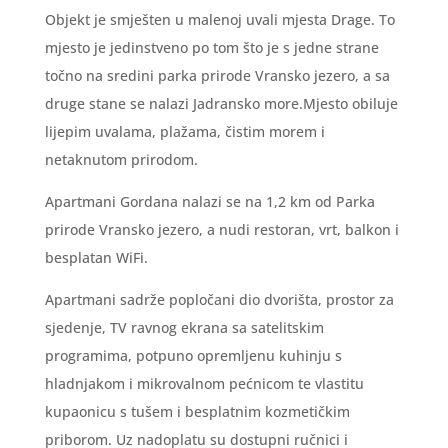
Objekt je smješten u malenoj uvali mjesta Drage. To
mjesto je jedinstveno po tom što je s jedne strane
točno na sredini parka prirode Vransko jezero, a sa
druge stane se nalazi Jadransko more.Mjesto obiluje
lijepim uvalama, plažama, čistim morem i
netaknutom prirodom.
Apartmani Gordana nalazi se na 1,2 km od Parka
prirode Vransko jezero, a nudi restoran, vrt, balkon i
besplatan WiFi.
Apartmani sadrže popločani dio dvorišta, prostor za
sjedenje, TV ravnog ekrana sa satelitskim
programima, potpuno opremljenu kuhinju s
hladnjakom i mikrovalnom pećnicom te vlastitu
kupaonicu s tušem i besplatnim kozmetičkim
priborom. Uz nadoplatu su dostupni ručnici i