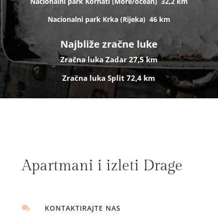
Nacionalni park Kornati (
More/ocean)
32,2 km
Nacionalni park Krka (R
ijeka)
46 km
Najbliže zračne luke
Zračna luka Zadar 27,5 km
Zračna luka Split 72,4 km
Apartmani i izleti Drage
KONTAKTIRAJTE NAS
