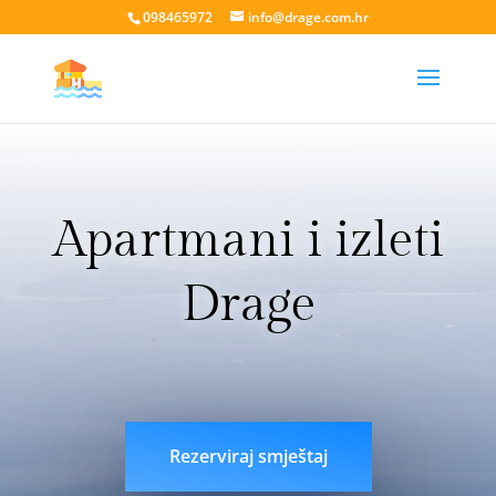
098465972
info@drage.com.hr
Apartmani i izleti
Drage
livesport88 login
liveklik77 login
indobet login
link
indobet
Rezerviraj smještaj