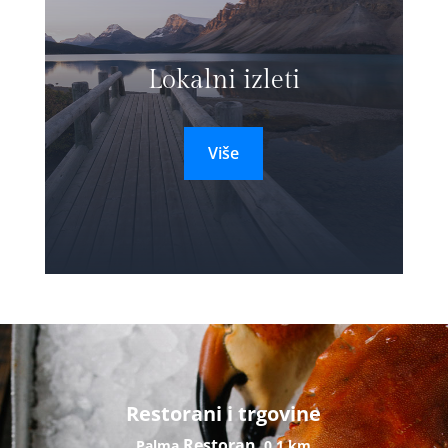
Lokalni izleti
Više
Restorani i trgovine
Restoran
Palma
0,1 km