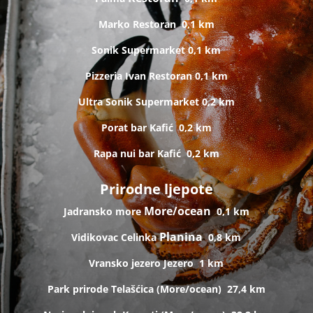
Marko
Restoran
0,1 km
Sonik
Supermarket
0,1 km
Pizzeria Ivan
Restoran
0,1 km
Ultra Sonik
Supermarket
0,2 km
Porat bar
Kafić
0,2 km
Rapa nui bar
Kafić
0,2 km
Prirodne ljepote
More/ocean
Jadransko more
0,1 km
Planina
Vidikovac Celinka
0,8 km
Vransko jezero
Jezero
1 km
Park prirode Telašćica (
More/ocean)
27,4 km