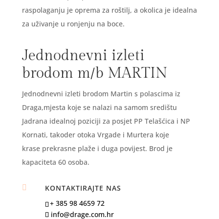
raspolaganju je oprema za roštilj, a okolica je idealna
za uživanje u ronjenju na boce.
Jednodnevni izleti
brodom m/b MARTIN
Jednodnevni izleti brodom Martin s polascima iz
Draga,mjesta koje se nalazi na samom središtu
Jadrana idealnoj poziciji za posjet PP Telašćica i NP
Kornati, takoder otoka Vrgade i Murtera koje
krase prekrasne plaže i duga povijest. Brod je
kapaciteta 60 osoba.

KONTAKTIRAJTE NAS
+ 385 98 4659 72
info@drage.com.hr