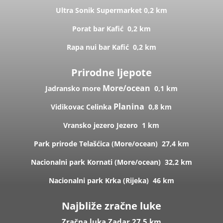
Ultra Sonik
Supermarket
0,2 km
Porat bar
Kafić
0,2 km
Rapa nui bar
Kafić
0,2 km
Prirodne ljepote
More/ocean
Jadransko more
0,1 km
Planina
Vidikovac Celinka
0,8 km
Vransko jezero
Jezero
1 km
Park prirode Telašćica (
More/ocean)
27,4 km
Nacionalni park Kornati (
More/ocean)
32,2 km
Nacionalni park Krka (R
ijeka)
46 km
Najbliže zračne luke
Zračna luka Zadar 27,5 km