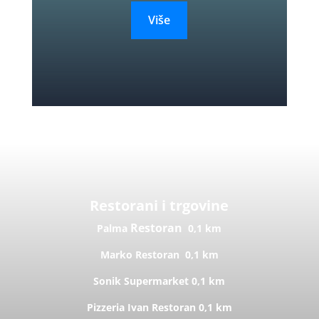
Više
Restorani i trgovine
Restoran
Palma
0,1 km
Marko
Restoran
0,1 km
Sonik
Supermarket
0,1 km
Pizzeria Ivan
Restoran
0,1 km