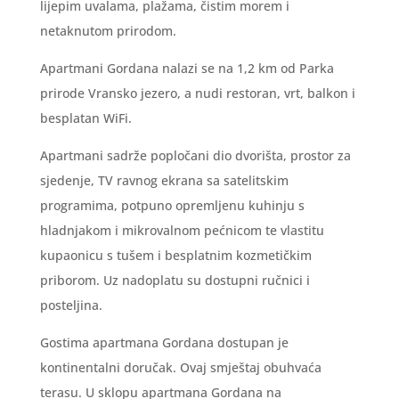
lijepim uvalama, plažama, čistim morem i
netaknutom prirodom.
Apartmani Gordana nalazi se na 1,2 km od Parka
prirode Vransko jezero, a nudi restoran, vrt, balkon i
besplatan WiFi.
Apartmani sadrže popločani dio dvorišta, prostor za
sjedenje, TV ravnog ekrana sa satelitskim
programima, potpuno opremljenu kuhinju s
hladnjakom i mikrovalnom pećnicom te vlastitu
kupaonicu s tušem i besplatnim kozmetičkim
priborom. Uz nadoplatu su dostupni ručnici i
posteljina.
Gostima apartmana Gordana dostupan je
kontinentalni doručak. Ovaj smještaj obuhvaća
terasu. U sklopu apartmana Gordana na