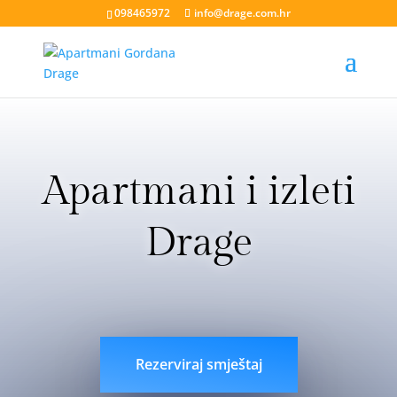
098465972
info@drage.com.hr
Apartmani i izleti
Drage
livesport88 login
liveklik77 login
indobet login
link
indobet
Rezerviraj smještaj