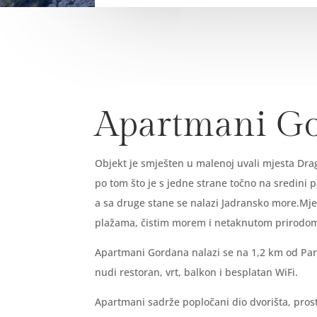
Apartmani G
Objekt je smješten u malenoj uvali mjesta Drag
po tom što je s jedne strane točno na sredini 
a sa druge stane se nalazi Jadransko more.Mje
plažama, čistim morem i netaknutom prirod
Apartmani Gordana nalazi se na 1,2 km od Par
nudi restoran, vrt, balkon i besplatan WiFi.
Apartmani sadrže popločani dio dvorišta, pros