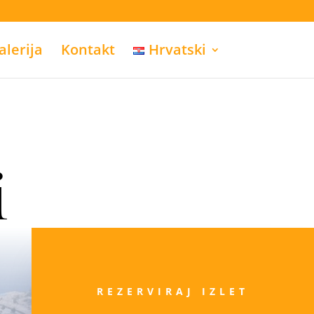
alerija
Kontakt
Hrvatski
i
REZERVIRAJ IZLET