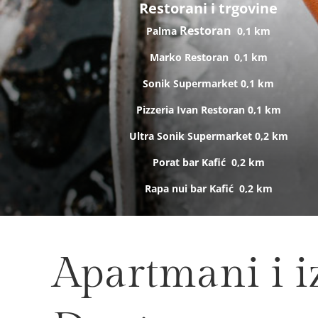
Restorani i trgovine
Restoran
Palma
0,1 km
Marko
Restoran
0,1 km
Sonik
Supermarket
0,1 km
Pizzeria Ivan
Restoran
0,1 km
Ultra Sonik
Supermarket
0,2 km
Porat bar
Kafić
0,2 km
Rapa nui bar
Kafić
0,2 km
Apartmani i iz