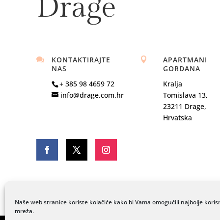
Drage
KONTAKTIRAJTE
APARTMANI


NAS
GORDANA
+ 385 98 4659 72
Kralja
info@drage.com.hr
Tomislava 13,
23211 Drage,
Hrvatska
Naše web stranice koriste kolačiće kako bi Vama omogućili najbolje koris
mreža.