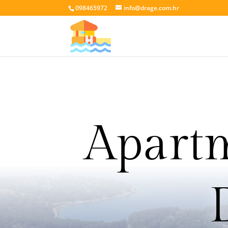
098465972
info@drage.com.hr
Apartm