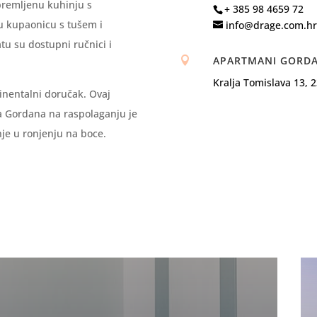
premljenu kuhinju s
+ 385 98 4659 72
u kupaonicu s tušem i
info@drage.com.hr
u su dostupni ručnici i
APARTMANI GORD

Kralja Tomislava 13, 
nentalni doručak. Ovaj
a Gordana na raspolaganju je
anje u ronjenju na boce.