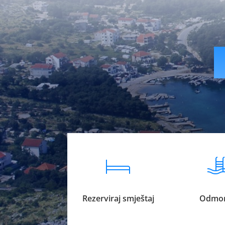
livesport88 logi
Rezerviraj smještaj
Odmor