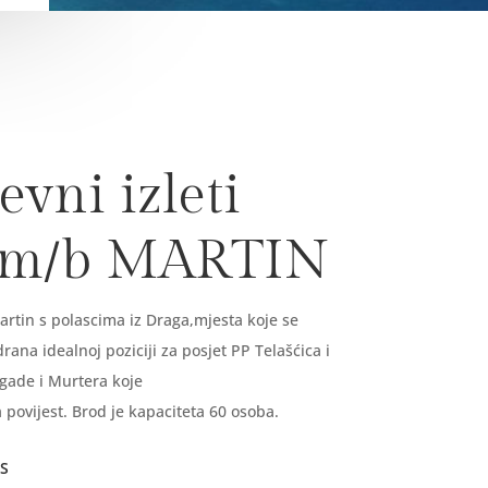
vni izleti
 m/b MARTIN
rtin s polascima iz Draga,mjesta koje se
ana idealnoj poziciji za posjet PP Telašćica i
gade i Murtera koje
 povijest. Brod je kapaciteta 60 osoba.
S