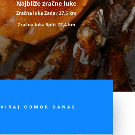
Najbliže zračne luke
Zračna luka Zadar 27,5 km
Zračna luka Split 72,4 km
RVIRAJ ODMOR DANAS