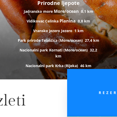
Prirodne ljepote
More/ocean
Jadransko more
0,1 km
Planina
Vidikovac Celinka
0,8 km
Vransko jezero
Jezero
1 km
Park prirode Telašćica (
More/ocean)
27,4 km
Nacionalni park Kornati (
More/ocean)
32,2
km
Nacionalni park Krka (R
ijeka)
46 km
REZE
leti