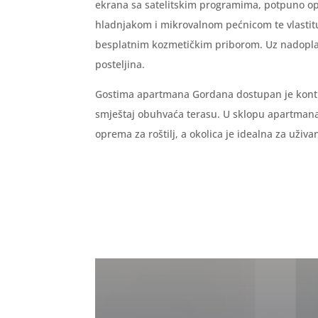
ekrana sa satelitskim programima, potpuno o
hladnjakom i mikrovalnom pećnicom te vlastit
besplatnim kozmetičkim priborom. Uz nadoplat
posteljina.
Gostima apartmana Gordana dostupan je konti
smještaj obuhvaća terasu. U sklopu apartman
oprema za roštilj, a okolica je idealna za uživ