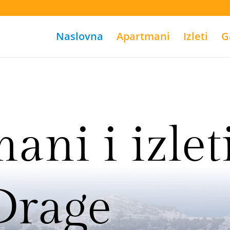
Naslovna
Apartmani
Izleti
G
ani i izlet
Drage