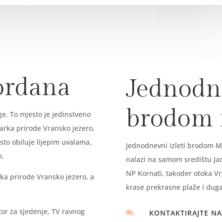
ordana
Jednodne
brodom
e. To mjesto je jedinstveno
parka prirode Vransko jezero,
sto obiluje lijepim uvalama,
Jednodnevni izleti brodom Ma
om.
nalazi na samom središtu Jadr
NP Kornati, takoder otoka Vr
ka prirode Vransko jezero, a
krase prekrasne plaže i duga
tor za sjedenje, TV ravnog
KONTAKTIRAJTE NA
