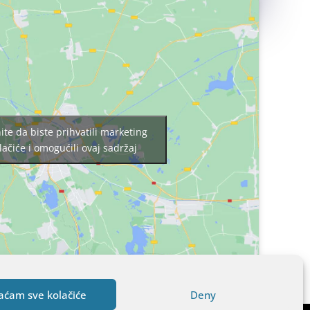
nite da biste prihvatili marketing
lačiće i omogućili ovaj sadržaj
aćam sve kolačiće
Deny