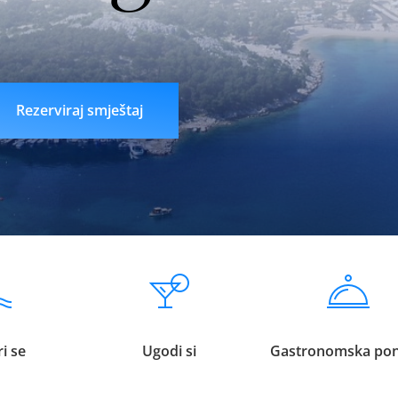
n
liveklik77 login
indobet login
link indobet
Rezerviraj smještaj
i se
Ugodi si
Gastronomska po