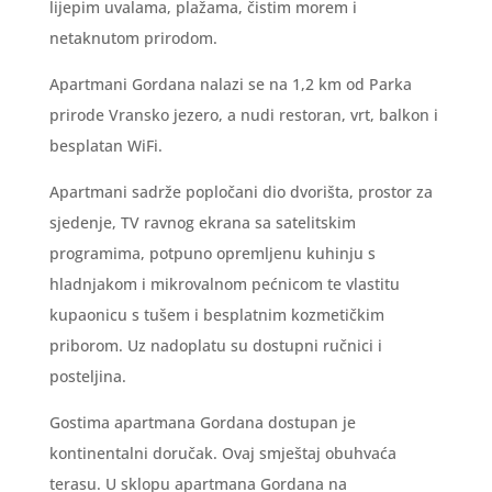
lijepim uvalama, plažama, čistim morem i
netaknutom prirodom.
Apartmani Gordana nalazi se na 1,2 km od Parka
prirode Vransko jezero, a nudi restoran, vrt, balkon i
besplatan WiFi.
Apartmani sadrže popločani dio dvorišta, prostor za
sjedenje, TV ravnog ekrana sa satelitskim
programima, potpuno opremljenu kuhinju s
hladnjakom i mikrovalnom pećnicom te vlastitu
kupaonicu s tušem i besplatnim kozmetičkim
priborom. Uz nadoplatu su dostupni ručnici i
posteljina.
Gostima apartmana Gordana dostupan je
kontinentalni doručak. Ovaj smještaj obuhvaća
terasu. U sklopu apartmana Gordana na