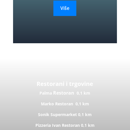
Više
Restorani i trgovine
Restoran
Palma
0,1 km
Marko
Restoran
0,1 km
Sonik
Supermarket
0,1 km
Pizzeria Ivan
Restoran
0,1 km