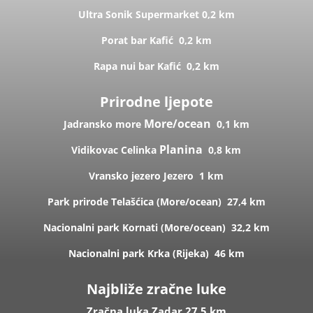
Ultra Sonik
Supermarket
0,2 km
Porat bar
Kafić
0,2 km
Rapa nui bar
Kafić
0,2 km
Prirodne ljepote
More/ocean
Jadransko more
0,1 km
Planina
Vidikovac Celinka
0,8 km
Vransko jezero
Jezero
1 km
Park prirode Telašćica (
More/ocean)
27,4 km
Nacionalni park Kornati (
More/ocean)
32,2 km
Nacionalni park Krka (R
ijeka)
46 km
Najbliže zračne luke
Zračna luka Zadar 27,5 km