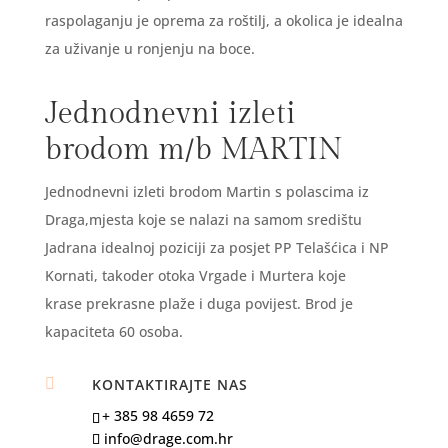
raspolaganju je oprema za roštilj, a okolica je idealna
za uživanje u ronjenju na boce.
Jednodnevni izleti
brodom m/b MARTIN
Jednodnevni izleti brodom Martin s polascima iz
Draga,mjesta koje se nalazi na samom središtu
Jadrana idealnoj poziciji za posjet PP Telašćica i NP
Kornati, takoder otoka Vrgade i Murtera koje
krase prekrasne plaže i duga povijest. Brod je
kapaciteta 60 osoba.

KONTAKTIRAJTE NAS
+ 385 98 4659 72
info@drage.com.hr