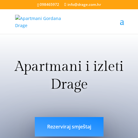
098465972
info@drage.com.hr
Apartmani i izleti
Drage
livesport88 login
liveklik77 login
indobet login
link
indobet
Rezerviraj smještaj