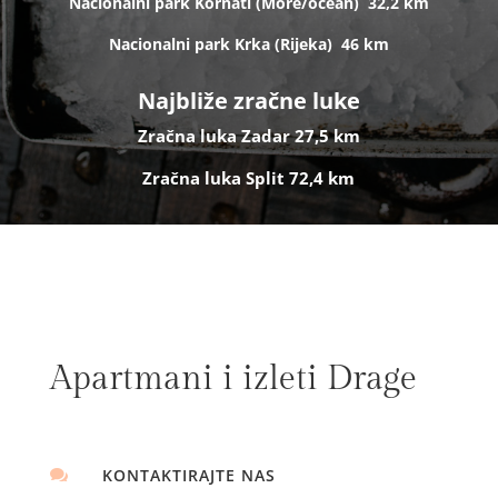
Nacionalni park Kornati (
More/ocean)
32,2 km
Nacionalni park Krka (R
ijeka)
46 km
Najbliže zračne luke
Zračna luka Zadar 27,5 km
Zračna luka Split 72,4 km
Apartmani i izleti Drage
KONTAKTIRAJTE NAS
