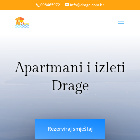
098465972
info@drage.com.hr
Apartmani i izleti
Drage
livesport88 login
liveklik77 login
indobet login
link
indobet
Rezerviraj smještaj