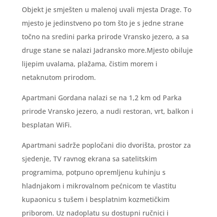
Objekt je smješten u malenoj uvali mjesta Drage. To
mjesto je jedinstveno po tom što je s jedne strane
točno na sredini parka prirode Vransko jezero, a sa
druge stane se nalazi Jadransko more.Mjesto obiluje
lijepim uvalama, plažama, čistim morem i
netaknutom prirodom.
Apartmani Gordana nalazi se na 1,2 km od Parka
prirode Vransko jezero, a nudi restoran, vrt, balkon i
besplatan WiFi.
Apartmani sadrže popločani dio dvorišta, prostor za
sjedenje, TV ravnog ekrana sa satelitskim
programima, potpuno opremljenu kuhinju s
hladnjakom i mikrovalnom pećnicom te vlastitu
kupaonicu s tušem i besplatnim kozmetičkim
priborom. Uz nadoplatu su dostupni ručnici i