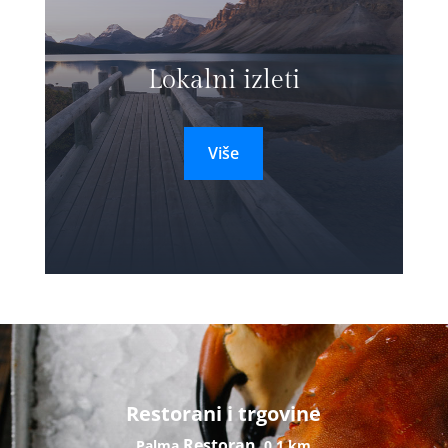
Lokalni izleti
Više
Restorani i trgovine
Restoran
Palma
0,1 km