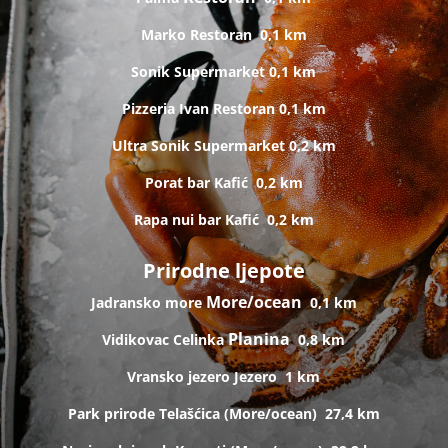
Marko
Restoran
0,1 km
Sonik
Supermarket
0,1 km
Pizzeria Ivan
Restoran
0,1 km
Ultra Sonik
Supermarket
0,2 km
Porat bar
Kafić
0,2 km
Rapa nui bar
Kafić
0,2 km
Prirodne ljepote
More/ocean
Jadransko more
0,1 km
Planina
Vidikovac Celinka
0,8 km
Vransko jezero
Jezero
1 km
Park prirode Telašćica (
More/ocean)
27,4 km