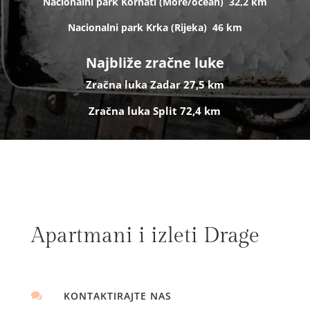
Nacionalni park Kornati (
More/ocean)
32,2 km
Nacionalni park Krka (R
ijeka)
46 km
Najbliže zračne luke
Zračna luka Zadar 27,5 km
Zračna luka Split 72,4 km
Apartmani i izleti Drage
KONTAKTIRAJTE NAS
