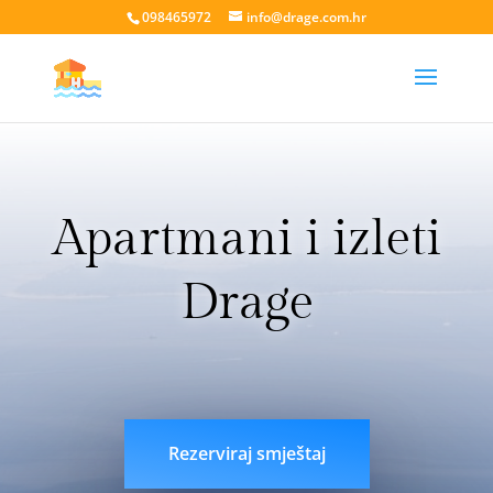
098465972
info@drage.com.hr
Apartmani i izleti
Drage
livesport88 login
liveklik77 login
indobet login
link
indobet
Rezerviraj smještaj