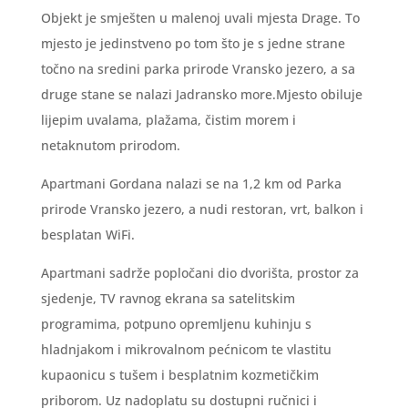
Objekt je smješten u malenoj uvali mjesta Drage. To
mjesto je jedinstveno po tom što je s jedne strane
točno na sredini parka prirode Vransko jezero, a sa
druge stane se nalazi Jadransko more.Mjesto obiluje
lijepim uvalama, plažama, čistim morem i
netaknutom prirodom.
Apartmani Gordana nalazi se na 1,2 km od Parka
prirode Vransko jezero, a nudi restoran, vrt, balkon i
besplatan WiFi.
Apartmani sadrže popločani dio dvorišta, prostor za
sjedenje, TV ravnog ekrana sa satelitskim
programima, potpuno opremljenu kuhinju s
hladnjakom i mikrovalnom pećnicom te vlastitu
kupaonicu s tušem i besplatnim kozmetičkim
priborom. Uz nadoplatu su dostupni ručnici i