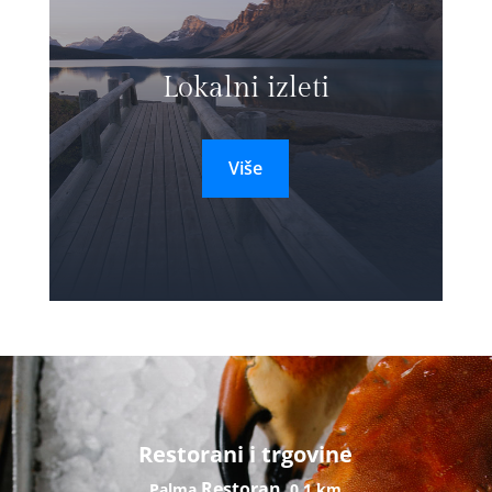
Lokalni izleti
Više
Restorani i trgovine
Restoran
Palma
0,1 km