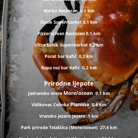
Marko
Restoran
0,1 km
Sonik
Supermarket
0,1 km
Pizzeria Ivan
Restoran
0,1 km
Ultra Sonik
Supermarket
0,2 km
Porat bar
Kafić
0,2 km
Rapa nui bar
Kafić
0,2 km
Prirodne ljepote
More/ocean
Jadransko more
0,1 km
Planina
Vidikovac Celinka
0,8 km
Vransko jezero
Jezero
1 km
Park prirode Telašćica (
More/ocean)
27,4 km