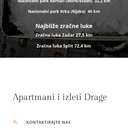
Nacionalni park Kornati (
More/ocean)
32,2 km
Nacionalni park Krka (R
ijeka)
46 km
Najbliže zračne luke
Zračna luka Zadar 27,5 km
Zračna luka Split 72,4 km
Apartmani i izleti Drage
KONTAKTIRAJTE NAS
