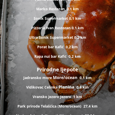
Marko
Restoran
0,1 km
Sonik
Supermarket
0,1 km
Pizzeria Ivan
Restoran
0,1 km
Ultra Sonik
Supermarket
0,2 km
Porat bar
Kafić
0,2 km
Rapa nui bar
Kafić
0,2 km
Prirodne ljepote
More/ocean
Jadransko more
0,1 km
Planina
Vidikovac Celinka
0,8 km
Vransko jezero
Jezero
1 km
Park prirode Telašćica (
More/ocean)
27,4 km