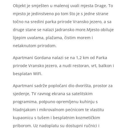
Objekt je smješten u malenoj uvali mjesta Drage. To
mjesto je jedinstveno po tom što je s jedne strane
točno na sredini parka prirode Vransko jezero, a sa
druge stane se nalazi Jadransko more.Mjesto obiluje
lijepim uvalama, plažama, čistim morem i
netaknutom prirodom.
Apartmani Gordana nalazi se na 1,2 km od Parka
prirode Vransko jezero, a nudi restoran, vrt, balkon i
besplatan WiFi.
Apartmani sadrže popločani dio dvorišta, prostor za
sjedenje, TV ravnog ekrana sa satelitskim
programima, potpuno opremljenu kuhinju s
hladnjakom i mikrovalnom pećnicom te vlastitu
kupaonicu s tušem i besplatnim kozmetičkim
priborom. Uz nadoplatu su dostupni ručnici i