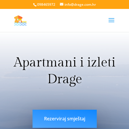
098465972
info@drage.com.hr
Apartmani i izleti
Drage
livesport88 login
liveklik77 login
indobet login
link
indobet
Rezerviraj smještaj