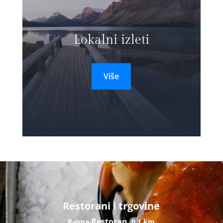
Lokalni izleti
Više
Restorani i trgovine
Restoran
Palma
0,1 km