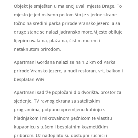
Objekt je smješten u malenoj uvali mjesta Drage. To
mjesto je jedinstveno po tom što je s jedne strane
točno na sredini parka prirode Vransko jezero, a sa
druge stane se nalazi Jadransko more.Mjesto obiluje
lijepim uvalama, plažama, čistim morem i
netaknutom prirodom.
Apartmani Gordana nalazi se na 1,2 km od Parka
prirode Vransko jezero, a nudi restoran, vrt, balkon i
besplatan WiFi.
Apartmani sadrže popločani dio dvorišta, prostor za
sjedenje, TV ravnog ekrana sa satelitskim
programima, potpuno opremljenu kuhinju s
hladnjakom i mikrovalnom pećnicom te vlastitu
kupaonicu s tušem i besplatnim kozmetičkim
priborom. Uz nadoplatu su dostupni ručnici i