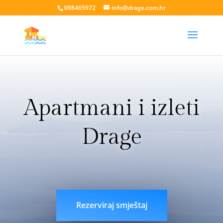
098465972
info@drage.com.hr
Apartmani i izleti
Drage
livesport88 login
liveklik77 login
indobet login
link
indobet
Rezerviraj smještaj