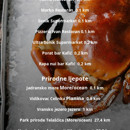
Marko
Restoran
0,1 km
Sonik
Supermarket
0,1 km
Pizzeria Ivan
Restoran
0,1 km
Ultra Sonik
Supermarket
0,2 km
Porat bar
Kafić
0,2 km
Rapa nui bar
Kafić
0,2 km
Prirodne ljepote
More/ocean
Jadransko more
0,1 km
Planina
Vidikovac Celinka
0,8 km
Vransko jezero
Jezero
1 km
Park prirode Telašćica (
More/ocean)
27,4 km