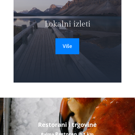
Lokalni izleti
Više
Restorani i trgovine
Restoran
Palma
0,1 km