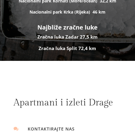
Nacionalni park Kornati (
More/ocean)
32,2 km
Nacionalni park Krka (R
ijeka)
46 km
Najbliže zračne luke
Zračna luka Zadar 27,5 km
Zračna luka Split 72,4 km
Apartmani i izleti Drage
KONTAKTIRAJTE NAS
