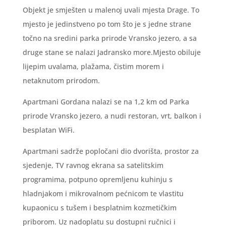
Objekt je smješten u malenoj uvali mjesta Drage. To
mjesto je jedinstveno po tom što je s jedne strane
točno na sredini parka prirode Vransko jezero, a sa
druge stane se nalazi Jadransko more.Mjesto obiluje
lijepim uvalama, plažama, čistim morem i
netaknutom prirodom.
Apartmani Gordana nalazi se na 1,2 km od Parka
prirode Vransko jezero, a nudi restoran, vrt, balkon i
besplatan WiFi.
Apartmani sadrže popločani dio dvorišta, prostor za
sjedenje, TV ravnog ekrana sa satelitskim
programima, potpuno opremljenu kuhinju s
hladnjakom i mikrovalnom pećnicom te vlastitu
kupaonicu s tušem i besplatnim kozmetičkim
priborom. Uz nadoplatu su dostupni ručnici i