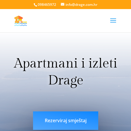
098465972
info@drage.com.hr
Apartmani i izleti
Drage
livesport88 login
liveklik77 login
indobet login
link
indobet
Rezerviraj smještaj