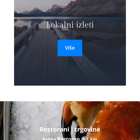
Lokalni izleti
Više
Restorani i trgovine
Restoran
Palma
0,1 km