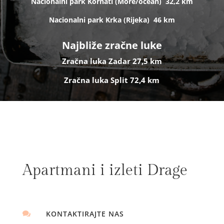
Nacionalni park Kornati (
More/ocean)
32,2 km
Nacionalni park Krka (R
ijeka)
46 km
Najbliže zračne luke
Zračna luka Zadar 27,5 km
Zračna luka Split 72,4 km
Apartmani i izleti Drage
KONTAKTIRAJTE NAS
