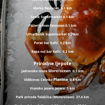
Marko
Restoran
0,1 km
Sonik
Supermarket
0,1 km
Pizzeria Ivan
Restoran
0,1 km
Ultra Sonik
Supermarket
0,2 km
Porat bar
Kafić
0,2 km
Rapa nui bar
Kafić
0,2 km
Prirodne ljepote
More/ocean
Jadransko more
0,1 km
Planina
Vidikovac Celinka
0,8 km
Vransko jezero
Jezero
1 km
Park prirode Telašćica (
More/ocean)
27,4 km