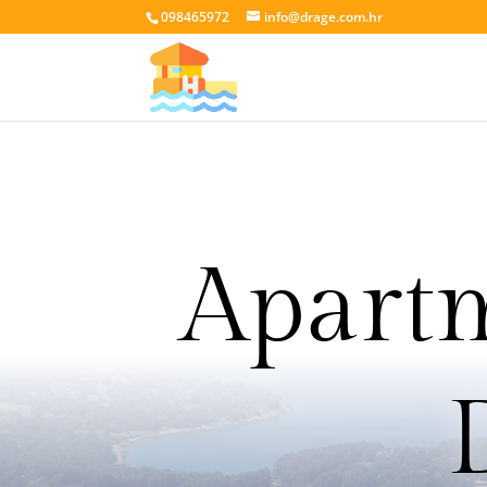
098465972
info@drage.com.hr
Apartm