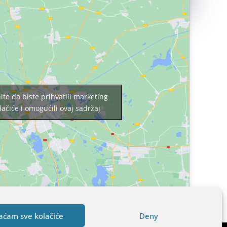
nite da biste prihvatili marketing
lačiće i omogućili ovaj sadržaj
aćam sve kolačiće
Deny