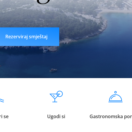
n
liveklik77 login
indobet login
link indobet
Rezerviraj smještaj
i se
Ugodi si
Gastronomska po