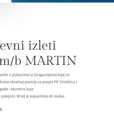
vni izleti
 m/b MARTIN
rtin s polascima iz Draga,mjesta koje se
ana idealnoj poziciji za posjet PP Telašćica i
gade i Murtera koje
 povijest. Brod je kapaciteta 60 osoba.
S