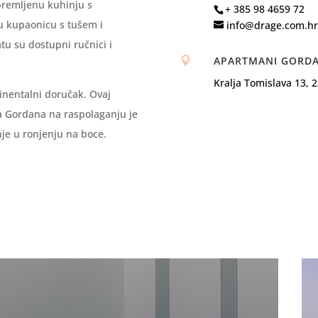
premljenu kuhinju s
+ 385 98 4659 72
u kupaonicu s tušem i
info@drage.com.hr
u su dostupni ručnici i
APARTMANI GORD

Kralja Tomislava 13, 
nentalni doručak. Ovaj
a Gordana na raspolaganju je
anje u ronjenju na boce.