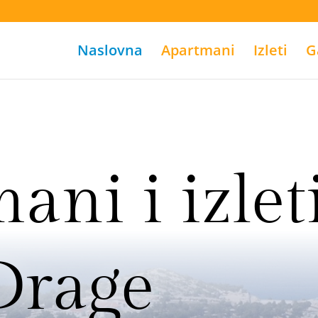
Naslovna
Apartmani
Izleti
G
ani i izlet
Drage