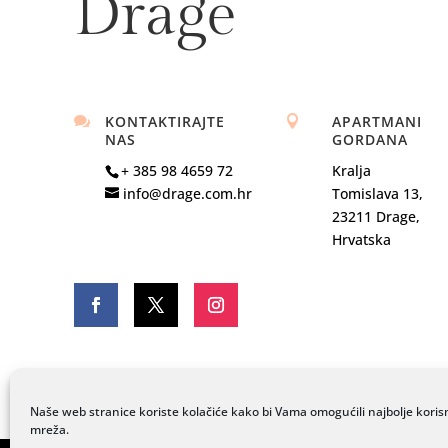
Drage
KONTAKTIRAJTE
APARTMANI


NAS
GORDANA
+ 385 98 4659 72
Kralja
info@drage.com.hr
Tomislava 13,
23211 Drage,
Hrvatska
Naše web stranice koriste kolačiće kako bi Vama omogućili najbolje koris
mreža.