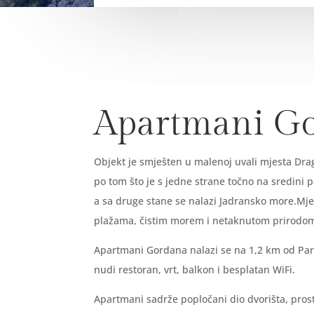
Apartmani G
Objekt je smješten u malenoj uvali mjesta Drag
po tom što je s jedne strane točno na sredini 
a sa druge stane se nalazi Jadransko more.Mje
plažama, čistim morem i netaknutom prirod
Apartmani Gordana nalazi se na 1,2 km od Par
nudi restoran, vrt, balkon i besplatan WiFi.
Apartmani sadrže popločani dio dvorišta, pros