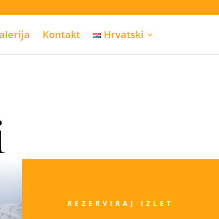
alerija
Kontakt
Hrvatski
i
REZERVIRAJ IZLET