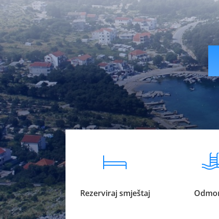
livesport88 logi
Rezerviraj smještaj
Odmor