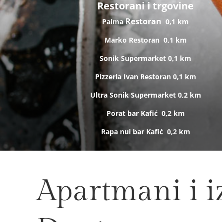
Restorani i trgovine
Restoran
Palma
0,1 km
Marko
Restoran
0,1 km
Sonik
Supermarket
0,1 km
Pizzeria Ivan
Restoran
0,1 km
Ultra Sonik
Supermarket
0,2 km
Porat bar
Kafić
0,2 km
Rapa nui bar
Kafić
0,2 km
Apartmani i iz