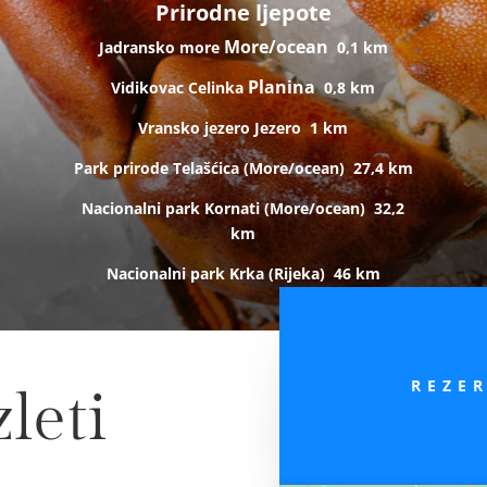
Prirodne ljepote
More/ocean
Jadransko more
0,1 km
Planina
Vidikovac Celinka
0,8 km
Vransko jezero
Jezero
1 km
Park prirode Telašćica (
More/ocean)
27,4 km
Nacionalni park Kornati (
More/ocean)
32,2
km
Nacionalni park Krka (R
ijeka)
46 km
REZE
leti