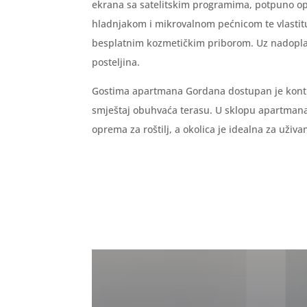
ekrana sa satelitskim programima, potpuno o
hladnjakom i mikrovalnom pećnicom te vlastit
besplatnim kozmetičkim priborom. Uz nadoplat
posteljina.
Gostima apartmana Gordana dostupan je konti
smještaj obuhvaća terasu. U sklopu apartman
oprema za roštilj, a okolica je idealna za uživ