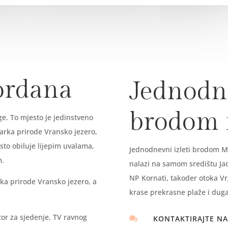
ordana
Jednodne
brodom
e. To mjesto je jedinstveno
parka prirode Vransko jezero,
sto obiluje lijepim uvalama,
Jednodnevni izleti brodom Ma
om.
nalazi na samom središtu Jadr
NP Kornati, takoder otoka Vr
ka prirode Vransko jezero, a
krase prekrasne plaže i duga
tor za sjedenje, TV ravnog
KONTAKTIRAJTE NA
