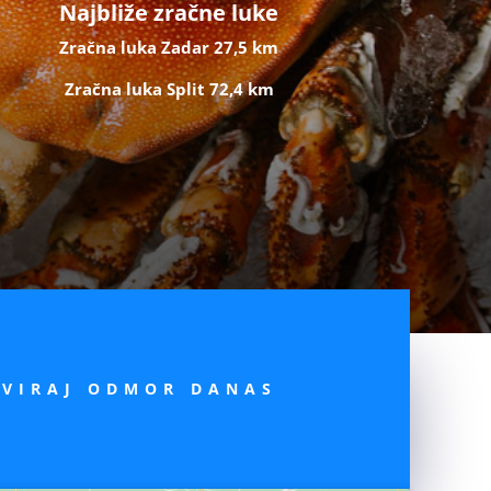
Najbliže zračne luke
Zračna luka Zadar 27,5 km
Zračna luka Split 72,4 km
RVIRAJ ODMOR DANAS