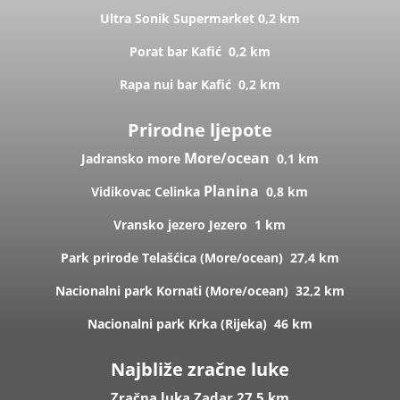
Ultra Sonik
Supermarket
0,2 km
Porat bar
Kafić
0,2 km
Rapa nui bar
Kafić
0,2 km
Prirodne ljepote
More/ocean
Jadransko more
0,1 km
Planina
Vidikovac Celinka
0,8 km
Vransko jezero
Jezero
1 km
Park prirode Telašćica (
More/ocean)
27,4 km
Nacionalni park Kornati (
More/ocean)
32,2 km
Nacionalni park Krka (R
ijeka)
46 km
Najbliže zračne luke
Zračna luka Zadar 27,5 km