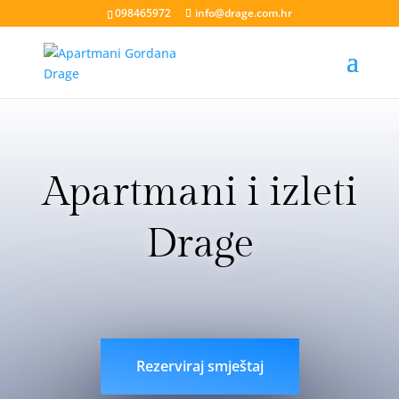
098465972
info@drage.com.hr
Apartmani i izleti
Drage
livesport88 login
liveklik77 login
indobet login
link
indobet
Rezerviraj smještaj