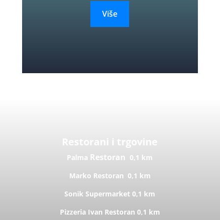
Više
Restorani i trgovine
Restoran
Palma
0,1 km
Marko
Restoran
0,1 km
Sonik
Supermarket
0,1 km
Pizzeria Ivan
Restoran
0,1 km