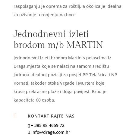
raspolaganju je oprema za roštilj, a okolica je idealna
za uživanje u ronjenju na boce.
Jednodnevni izleti
brodom m/b MARTIN
Jednodnevni izleti brodom Martin s polascima iz
Draga,mjesta koje se nalazi na samom središtu
Jadrana idealnoj poziciji za posjet PP Telašćica i NP
Kornati, takoder otoka Vrgade i Murtera koje
krase prekrasne plaže i duga povijest. Brod je
kapaciteta 60 osoba.

KONTAKTIRAJTE NAS
+ 385 98 4659 72
info@drage.com.hr