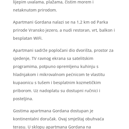
lijepim uvalama, plažama, čistim morem i
netaknutom prirodom.
Apartmani Gordana nalazi se na 1,2 km od Parka
prirode Vransko jezero, a nudi restoran, vrt, balkon i
besplatan WiFi.
Apartmani sadrže popločani dio dvorišta, prostor za
sjedenje, TV ravnog ekrana sa satelitskim
programima, potpuno opremljenu kuhinju s
hladnjakom i mikrovalnom pećnicom te vlastitu
kupaonicu s tušem i besplatnim kozmetičkim
priborom. Uz nadoplatu su dostupni ručnici i
posteljina.
Gostima apartmana Gordana dostupan je
kontinentalni doručak. Ovaj smještaj obuhvaća
terasu. U sklopu apartmana Gordana na