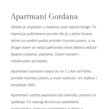
Apartmani Gordana
Objekt je smješten u malenoj uvali mjesta Drage. To
mjesto je jedinstveno po tom što je s jedne strane
točno na sredini parka prirode Vransko jezero, a sa
druge stane se nalazi Jadransko more.Mjesto obiluje
lijepim uvalama, plažama, čistim morem i
netaknutom prirodom.
Apartmani Gordana nalazi se na 1,2 km od Parka
prirode Vransko jezero, a nudi restoran, vrt, balkon i
besplatan WiFi.
Apartmani sadrže popločani dio dvorišta, prostor za
sjedenje, TV ravnog ekrana sa satelitskim
programima, potpuno opremljenu kuhinju s