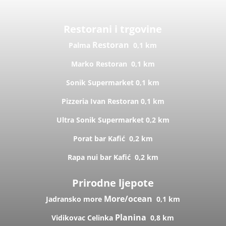
Restorani i trgovine
Restoran
Palma
0,1 km
Marko
Restoran
0,1 km
Sonik
Supermarket
0,1 km
Pizzeria Ivan
Restoran
0,1 km
Ultra Sonik
Supermarket
0,2 km
Porat bar
Kafić
0,2 km
Rapa nui bar
Kafić
0,2 km
Prirodne ljepote
More/ocean
Jadransko more
0,1 km
Planina
Vidikovac Celinka
0,8 km