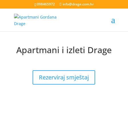
098465972
info@drage.com.hr
Apartmani i izleti Drage
livesport88 login
liveklik77 login
indobet login
link
indobet
Rezerviraj smještaj