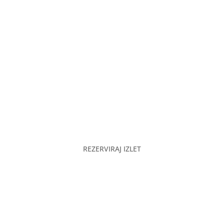
Rezerviraj smještaj
Odmori se
Ugodi si
Gastronomska ponuda
REZERVIRAJ IZLET