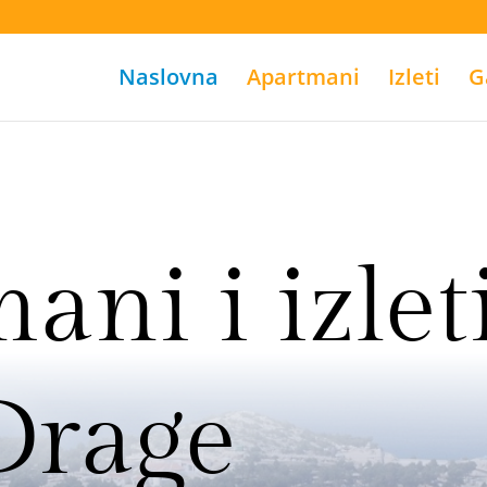
Naslovna
Apartmani
Izleti
G
ani i izlet
Drage