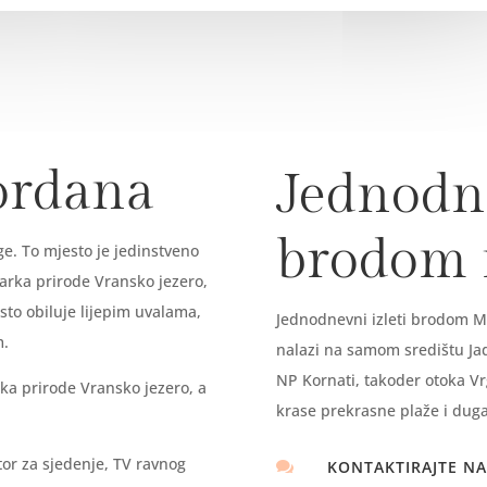
ordana
Jednodne
brodom
e. To mjesto je jedinstveno
parka prirode Vransko jezero,
sto obiluje lijepim uvalama,
Jednodnevni izleti brodom Ma
om.
nalazi na samom središtu Jadr
NP Kornati, takoder otoka Vr
ka prirode Vransko jezero, a
krase prekrasne plaže i duga
tor za sjedenje, TV ravnog
KONTAKTIRAJTE NA
