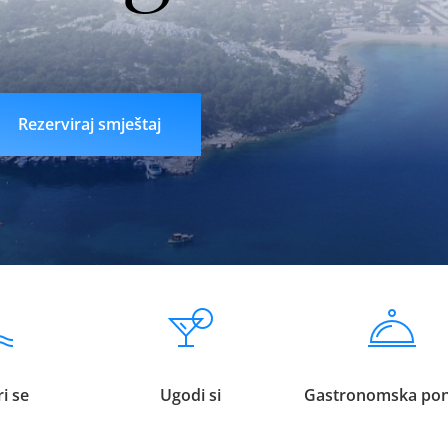
n
liveklik77 login
indobet login
link indobet
Rezerviraj smještaj
i se
Ugodi si
Gastronomska po