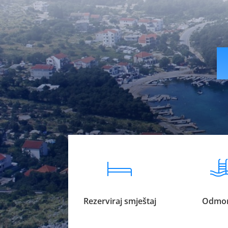
livesport88 logi
Rezerviraj smještaj
Odmor