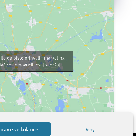
nite da biste prihvatili marketing
lačiće i omogućili ovaj sadržaj
aćam sve kolačiće
Deny