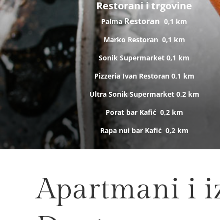
Restorani i trgovine
Restoran
Palma
0,1 km
Marko
Restoran
0,1 km
Sonik
Supermarket
0,1 km
Pizzeria Ivan
Restoran
0,1 km
Ultra Sonik
Supermarket
0,2 km
Porat bar
Kafić
0,2 km
Rapa nui bar
Kafić
0,2 km
Apartmani i iz