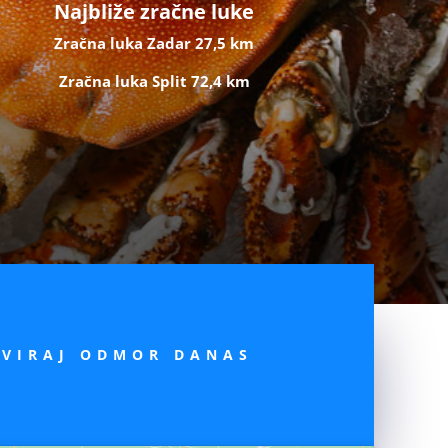
Najbliže zračne luke
Zračna luka Zadar 27,5 km
Zračna luka Split 72,4 km
RVIRAJ ODMOR DANAS