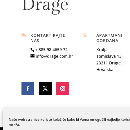
Drage
KONTAKTIRAJTE
APARTMANI


NAS
GORDANA
+ 385 98 4659 72
Kralja
info@drage.com.hr
Tomislava 13,
23211 Drage,
Hrvatska
Naše web stranice koriste kolačiće kako bi Vama omogućili najbolje koris
mreža.