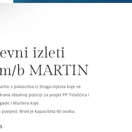
vni izleti
 m/b MARTIN
rtin s polascima iz Draga,mjesta koje se
ana idealnoj poziciji za posjet PP Telašćica i
gade i Murtera koje
 povijest. Brod je kapaciteta 60 osoba.
S