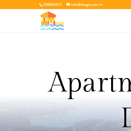
098465972
info@drage.com.hr
Apartm