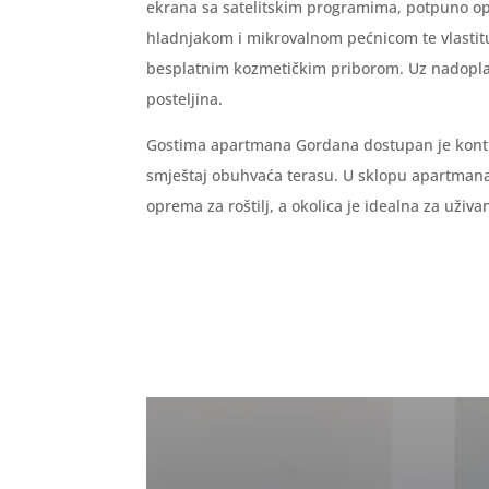
ekrana sa satelitskim programima, potpuno o
hladnjakom i mikrovalnom pećnicom te vlastit
besplatnim kozmetičkim priborom. Uz nadoplat
posteljina.
Gostima apartmana Gordana dostupan je konti
smještaj obuhvaća terasu. U sklopu apartman
oprema za roštilj, a okolica je idealna za uživ