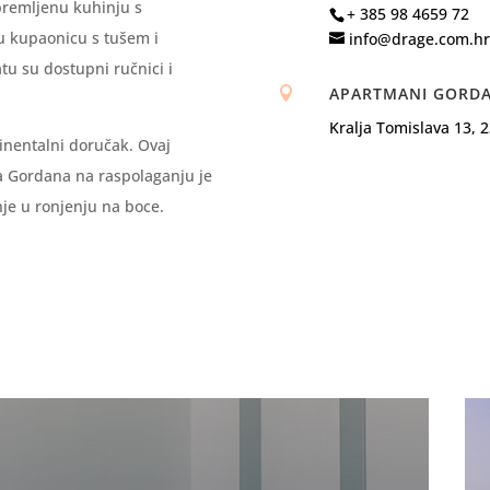
premljenu kuhinju s
+ 385 98 4659 72
u kupaonicu s tušem i
info@drage.com.hr
u su dostupni ručnici i
APARTMANI GORD

Kralja Tomislava 13, 
nentalni doručak. Ovaj
a Gordana na raspolaganju je
anje u ronjenju na boce.