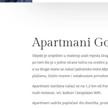
Apartmani G
Objekt je smješten u malenoj uvali mjesta Drag
po tom što je s jedne strane točno na sredini 
a sa druge stane se nalazi Jadransko more.Mje
plažama, čistim morem i netaknutom prirod
Apartmani Gordana nalazi se na 1,2 km od Par
nudi restoran, vrt, balkon i besplatan WiFi.
Apartmani sadrže popločani dio dvorišta, pros