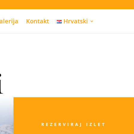
alerija
Kontakt
Hrvatski
i
REZERVIRAJ IZLET