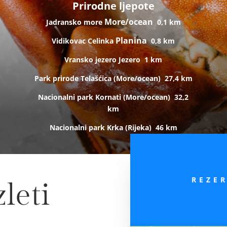
Prirodne ljepote
More/ocean
Jadransko more
0,1 km
Planina
Vidikovac Celinka
0,8 km
Vransko jezero
Jezero
1 km
Park prirode Telašćica (
More/ocean)
27,4 km
Nacionalni park Kornati (
More/ocean)
32,2
km
Nacionalni park Krka (R
ijeka)
46 km
REZE
leti