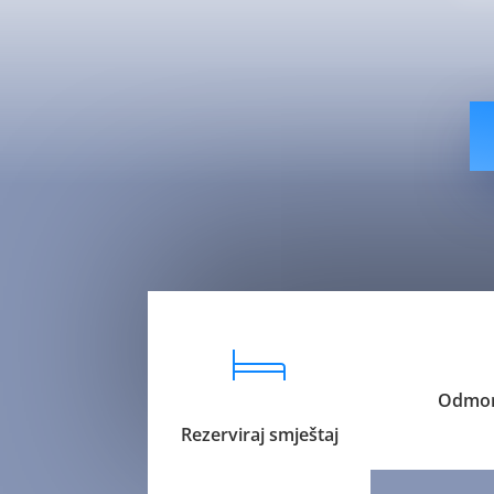
livesport88 logi
Odmor
Rezerviraj smještaj