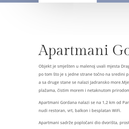
Apartmani G
Objekt je smješten u malenoj uvali mjesta Drag
po tom što je s jedne strane točno na sredini 
a sa druge stane se nalazi Jadransko more.Mje
plažama, čistim morem i netaknutom prirod
Apartmani Gordana nalazi se na 1,2 km od Par
nudi restoran, vrt, balkon i besplatan WiFi.
Apartmani sadrže popločani dio dvorišta, pros