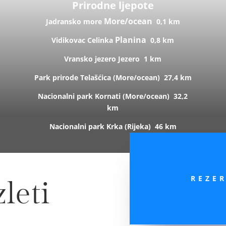
Prirodne ljepote
More/ocean
Jadransko more
0,1 km
Planina
Vidikovac Celinka
0,8 km
Vransko jezero
Jezero
1 km
Park prirode Telašćica (
More/ocean)
27,4 km
Nacionalni park Kornati (
More/ocean)
32,2
km
Nacionalni park Krka (R
ijeka)
46 km
REZE
leti