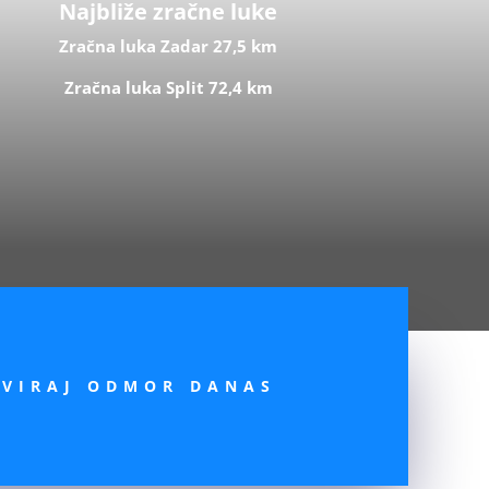
Najbliže zračne luke
Zračna luka Zadar 27,5 km
Zračna luka Split 72,4 km
RVIRAJ ODMOR DANAS