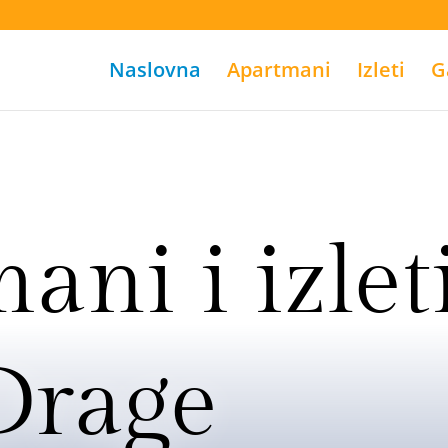
Naslovna
Apartmani
Izleti
G
ani i izlet
Drage