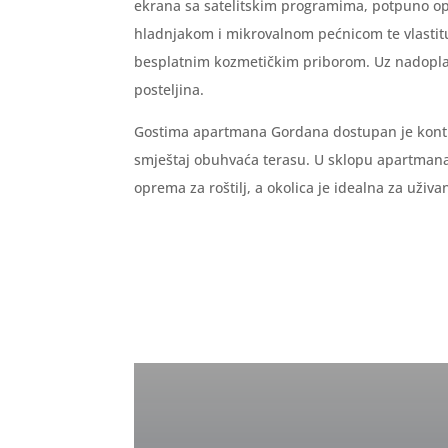
ekrana sa satelitskim programima, potpuno o
hladnjakom i mikrovalnom pećnicom te vlastit
besplatnim kozmetičkim priborom. Uz nadoplat
posteljina.
Gostima apartmana Gordana dostupan je konti
smještaj obuhvaća terasu. U sklopu apartman
oprema za roštilj, a okolica je idealna za uživ