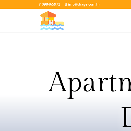
098465972
info@drage.com.hr
Apartm