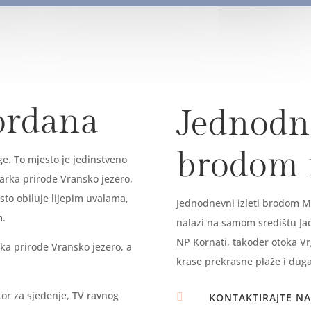
ordana
Jednodne
brodom
e. To mjesto je jedinstveno
parka prirode Vransko jezero,
sto obiluje lijepim uvalama,
Jednodnevni izleti brodom Ma
om.
nalazi na samom središtu Jadr
NP Kornati, takoder otoka Vr
ka prirode Vransko jezero, a
krase prekrasne plaže i duga
tor za sjedenje, TV ravnog

KONTAKTIRAJTE NA