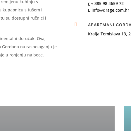
premljenu kuhinju s
+ 385 98 4659 72
u kupaonicu s tušem i
info@drage.com.hr
u su dostupni ručnici i

APARTMANI GORD
Kralja Tomislava 13, 
nentalni doručak. Ovaj
a Gordana na raspolaganju je
anje u ronjenju na boce.