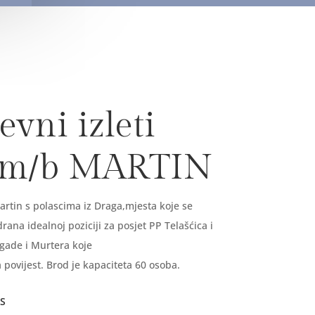
vni izleti
 m/b MARTIN
rtin s polascima iz Draga,mjesta koje se
ana idealnoj poziciji za posjet PP Telašćica i
gade i Murtera koje
 povijest. Brod je kapaciteta 60 osoba.
S