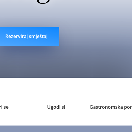
n
liveklik77 login
indobet login
link indobet
Rezerviraj smještaj
i se
Ugodi si
Gastronomska po