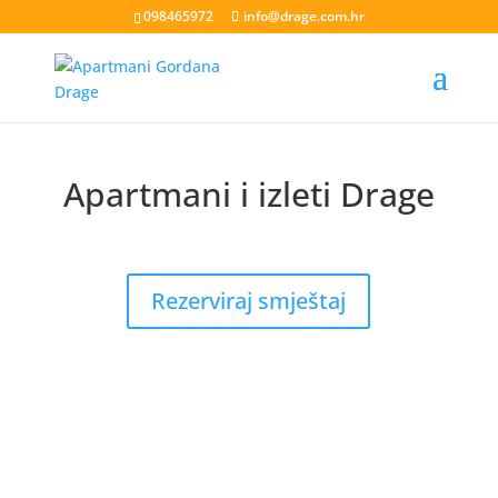
098465972
info@drage.com.hr
Apartmani i izleti Drage
livesport88 login
liveklik77 login
indobet login
link
indobet
Rezerviraj smještaj