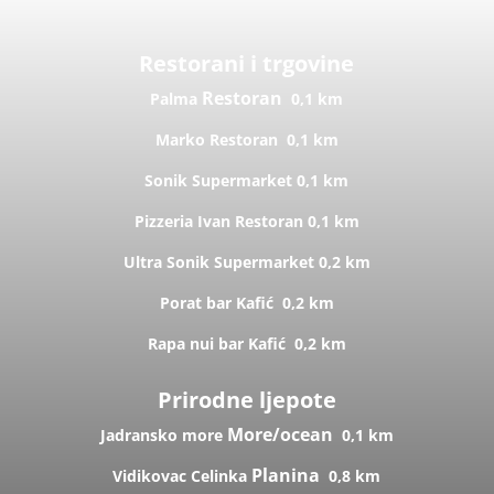
Restorani i trgovine
Restoran
Palma
0,1 km
Marko
Restoran
0,1 km
Sonik
Supermarket
0,1 km
Pizzeria Ivan
Restoran
0,1 km
Ultra Sonik
Supermarket
0,2 km
Porat bar
Kafić
0,2 km
Rapa nui bar
Kafić
0,2 km
Prirodne ljepote
More/ocean
Jadransko more
0,1 km
Planina
Vidikovac Celinka
0,8 km