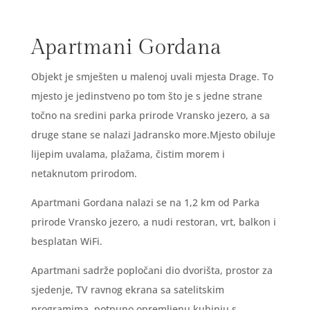
Apartmani Gordana
Objekt je smješten u malenoj uvali mjesta Drage. To
mjesto je jedinstveno po tom što je s jedne strane
točno na sredini parka prirode Vransko jezero, a sa
druge stane se nalazi Jadransko more.Mjesto obiluje
lijepim uvalama, plažama, čistim morem i
netaknutom prirodom.
Apartmani Gordana nalazi se na 1,2 km od Parka
prirode Vransko jezero, a nudi restoran, vrt, balkon i
besplatan WiFi.
Apartmani sadrže popločani dio dvorišta, prostor za
sjedenje, TV ravnog ekrana sa satelitskim
programima, potpuno opremljenu kuhinju s