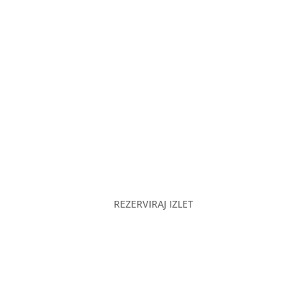
Rezerviraj smještaj
Odmori se
Ugodi si
Gastronomska ponuda
REZERVIRAJ IZLET